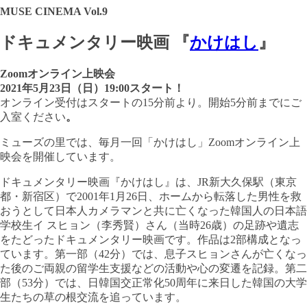
MUSE CINEMA Vol.9
ドキュメンタリー映画 『
かけはし
』
Zoomオンライン上映会
2021年5月23日（日）19:00スタート！
オンライン受付はスタートの15分前より。開始5分前までにご
入室ください
。
ミューズの里では、毎月一回「かけはし」Zoomオンライン上
映会を開催しています。
ドキュメンタリー映画『かけはし』は、JR新大久保駅（東京
都・新宿区）で2001年1月26日、ホームから転落した男性を救
おうとして日本人カメラマンと共に亡くなった韓国人の日本語
学校生イ スヒョン（李秀賢）さん（当時26歳）の足跡や遺志
をたどったドキュメンタリー映画です。作品は2部構成となっ
ています。第一部（42分）では、息子スヒョンさんが亡くなっ
た後のご両親の留学生支援などの活動や心の変遷を記録。第二
部（53分）では、日韓国交正常化50周年に来日した韓国の大学
生たちの草の根交流を追っています。