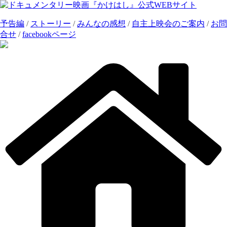
コ
ン
予告編
/
ストーリー
/
みんなの感想
/
自主上映会のご案内
/
お問
テ
合せ
/
facebookページ
ン
ツ
へ
ス
キ
ッ
プ