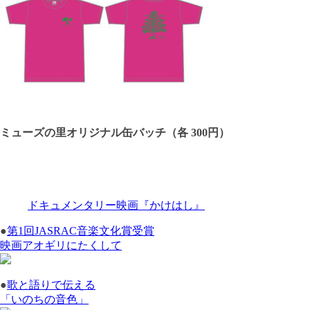
ミューズの里オリジナル缶バッチ（各 300円）
ドキュメンタリー映画『かけはし』
●
第1回JASRAC音楽文化賞受賞
映画アオギリにたくして
●
歌と語りで伝える
「いのちの音色」