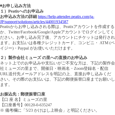
◉お申し込み方法
１）Peatixへのお申込み
お申込み方法の詳細
https://help-attendee.peatix.com/ja-
JP/support/solutions/articles/44001934587
Peatixからお申し込みされる際は、Peatixアカウントを作成する
か、Twitter/Facebook/Google/Appleアカウントでログインしてく
ださい。お申し込み完了後、アカウントにチケットは発行され
ます。お支払いは各種クレジットカード、コンビニ・ ATM (ペ
イジー)・Paypal がお使いいただけます。
２）製作会社ミューズ の里への直接のお申込み
ネット上でのお申込みや支払いがご不安な方は、下記の製作会
社ミューズの里まで、開催日・映画名・Zoom登録名・配信
URL送付先メールアドレスを明記の上、直接お申し込みくだ
さい。その際のお支払いは、下記の郵便振替口座までお願いし
ます。
お振込先：郵便振替口座
【口 座 名】ミューズの里
【口座番号】00120-0-635247
※ 備考欄に「5/23 かけはし上映会」と明記ください。