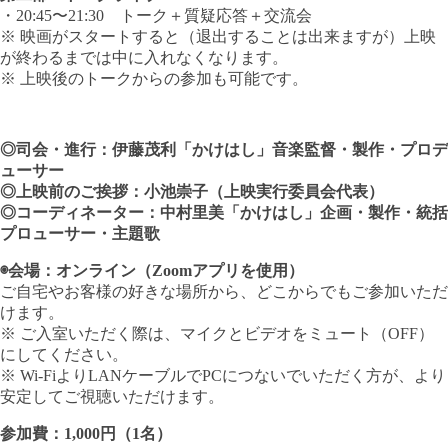
・20:45〜21:30 トーク＋質疑応答＋交流会
※ 映画がスタートすると（退出することは出来ますが）上映
が終わるまでは中に入れなくなります。
※ 上映後のトークからの参加も可能です。
◎司会・進行：伊藤茂利「かけはし」音楽監督・製作・プロデ
ューサー
◎上映前のご挨拶：小池崇子（上映実行委員会代表）
◎コーディネーター：中村里美「かけはし」企画・製作・統括
プロューサー・主題歌
◉会場：オンライン（Zoomアプリを使用）
ご自宅やお客様の好きな場所から、どこからでもご参加いただ
けます。
※ ご入室いただく際は、マイクとビデオをミュート（OFF）
にしてください。
※ Wi-FiよりLANケーブルでPCにつないでいただく方が、より
安定してご視聴いただけます。
参加費：1,000円（1名）