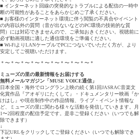
■ インターネット回線の突発的なトラブルによる配信の一時中
断の可能性があることをあらかじめご了承ください。
■ お客様のインターネット環境に伴う閲覧の不具合やイベント
の内容以外の質問（音が出ないなどのPC環境の技術的な質
問）には対応できませんので、ご承知おきください。視聴前に
必ず動画視聴に適した通信環境をご準備ください。
■ Wi-FiよりLANケーブルでPCにつないでいただく方が、より
安定してご視聴いただけます。
＊〜＊〜＊〜＊〜＊〜＊〜＊〜＊〜＊〜＊
ミューズの里の最新情報をお届けする
無料メールマガジン「MUSE VOICE通信」
日本全国・海外でロングラン上映の続く第1回JASRAC音楽文
化賞作品『アオギリにたくして』・ドキュメンタリー映画『か
けはし』や現在制作中の作品情報、ライブ・イベント情報な
ど、ミューズの里に関わる様々な活動を発信していきます。月
1〜2回程度の配信予定です。是非ご登録ください（いつでも解
除できます）
↓
下記URLをクリックしてご登録ください（いつでも解除でき
ます）