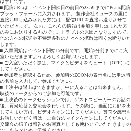
は禁止です。
■ 配信URLは、イベント開催日の前日の23:59 までにPeatix配信
プラットフォームに入力されます。 製作会社ミューズの里に
直接お申し込みされた方には、配信URLを直接お送りさせて
いただきます。 なお、これらの情報は参加を申し込まれた方
のみにお送りするものです。トラブルの原因となりますので、
他の方への転送や不特定多数の方々への拡散は固くお断りいた
します。
■ 入室開始はイベント開始15分前です。開始5分前までにご入
室いただきますようよろしくお願いいたします。
■ ご入室いただく際は、マイクとビデオをミュート（OFF）に
してください。
■ 参加者を確認するため、参加時のZOOMの表示名には申込時
の名前を入力してご参加ください。
■ 上映中は退出はできますが、中に入ることは出来ません。上
映後のトークからのご参加も可能です。
■ 上映後のトークセッションでは、ゲストスピーカーのお話の
後、質疑応答と交流会を行います。その際に、画面にお顔を出
してもよい方は、ビデオをオンにしてください。質問や感想を
お話しいただく時は、ご自分のマイクをオンにしてください。
交流会の様子は報告のお写真としても使わせていただきますの
で、あらかじめご了承ください。