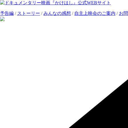
コ
ン
予告編
/
ストーリー
/
みんなの感想
/
自主上映会のご案内
/
お問
テ
ン
ツ
へ
ス
キ
ッ
プ